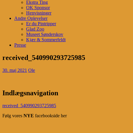
Ekstra Ting
OK Sponsor
Henvisninger
Andre Oplevelser
Er du Pintripper
Glad Zoo
Museet Sønderskov
Kjær & Sommerfeldt
Presse
received_540990293725985
30. maj 2021
Ole
Indlægsnavigation
received_540990293725985
Følg vores
NYE
facebookside her